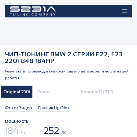
ЧИП-ТЮНИНГ BMW 2 СЕРИИ F22, F23
220I B48 184HP
Результаты производительности вашего автомобиля после нашей
работы
Original 230i
Stage 1
bootmod3 (PTF)
Фото/Видео
График Hp/Nm
МОЩНОСТЬ
184
252
лс
лс